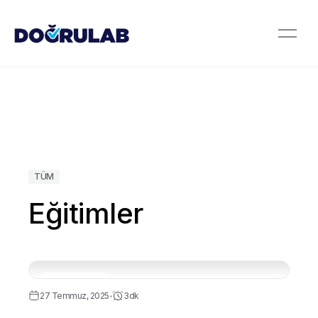
TÜM
Eğitimler
Yapay Zeka
27 Temmuz, 2025
3dk
•