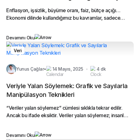
Enflasyon, işsizlik, büyüme oranı, faiz, bütçe açığı…
Ekonomi dilinde kullandığımız bu kavramlar, sadece
teknik terimler değil, aynı zamanda toplumun algısını
yönlendirme gücüne...
Devamını Oku
Veri
Yunus Çağlar
•
14 Mayıs, 2025
•
4 dk
Veriyle Yalan Söylemek: Grafik ve Sayılarla
Manipülasyon Teknikleri
“Veriler yalan söylemez” cümlesi sıklıkla tekrar edilir.
Ancak bu ifade eksiktir. Veriler yalan söylemez; insanlar
verilerle yalan söyler. Sayılar, grafikler ve istatistikler,...
Devamını Oku