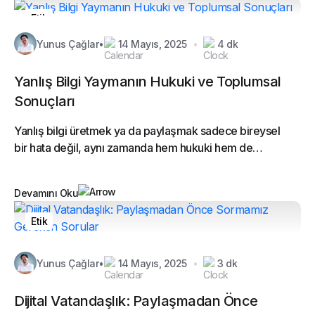
Etik
Yunus Çağlar
•
14 Mayıs, 2025
•
4 dk
Yanlış Bilgi Yaymanın Hukuki ve Toplumsal
Sonuçları
Yanlış bilgi üretmek ya da paylaşmak sadece bireysel
bir hata değil, aynı zamanda hem hukuki hem de
toplumsal düzeyde ciddi...
Devamını Oku
Etik
Yunus Çağlar
•
14 Mayıs, 2025
•
3 dk
Dijital Vatandaşlık: Paylaşmadan Önce